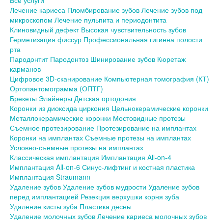
Все услуги
Лечение кариеса
Пломбирование зубов
Лечение зубов под
микроскопом
Лечение пульпита и периодонтита
Клиновидный дефект
Высокая чувствительность зубов
Герметизация фиссур
Профессиональная гигиена полости
рта
Пародонтит
Пародонтоз
Шинирование зубов
Кюретаж
карманов
Цифровое 3D-сканирование
Компьютерная томография (КТ)
Ортопантомограмма (ОПТГ)
Брекеты
Элайнеры
Детская ортодония
Коронки из диоксида циркония
Цельнокерамические коронки
Металлокерамические коронки
Мостовидные протезы
Съемное протезирование
Протезирование на имплантах
Коронки на имплантах
Съемные протезы на имплантах
Условно-съемные протезы на имплантах
Классическая имплантация
Имплантация All-on-4
Имплантация All-on-6
Синус-лифтинг и костная пластика
Имплантация Straumann
Удаление зубов
Удаление зубов мудрости
Удаление зубов
перед имплантацией
Резекция верхушки корня зуба
Удаление кисты зуба
Пластика десны
Удаление молочных зубов
Лечение кариеса молочных зубов